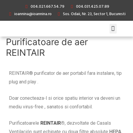
004.021.667.54.79
004.031.425.07.89
ioannina@ioannina.ro
Sos. Odaii, Nr. 23, Sector 1, Bucuresti
Purificatoare de aer
REINTAIR
REINTAIR® purificator de aer portabil fara instalare, tip
plug and play .
Doar conecteaza-l si orice spatiu interior va deveni un
mediu virus-free , sanatos si confortabil.
Purificatoarele
REINTAIR
®
, dezvoltate de Casals
Ventilación sunt echipate cu doua filtre absolute
HEPA