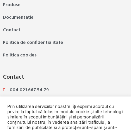
Produse
Documentație
Contact
Politica de confidentialitate
Politica cookies
Contact
004.021.667.54.79
004.031.425.07.89
Prin utilizarea serviciilor noastre, îți exprimi acordul cu
privire la faptul că folosim module cookie și alte tehnologii
similare în scopul îmbunătățirii și al personalizării
ioannina@ioannina.ro
conținutului nostru, în vederea analizării traficului, a
furnizării de publicitate și a protecției anti-spam și anti-