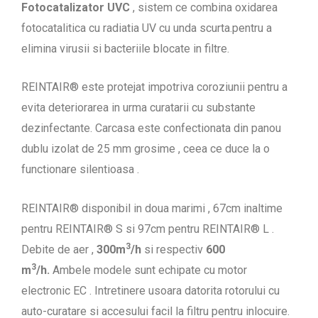
Fotocatalizator UVC
, sistem ce combina oxidarea
fotocatalitica cu radiatia UV cu unda scurta.pentru a
elimina virusii si bacteriile blocate in filtre.
REINTAIR® este protejat impotriva coroziunii pentru a
evita deteriorarea in urma curatarii cu substante
dezinfectante. Carcasa este confectionata din panou
dublu izolat de 25 mm grosime , ceea ce duce la o
functionare silentioasa .
REINTAIR® disponibil in doua marimi , 67cm inaltime
pentru REINTAIR® S si 97cm pentru REINTAIR® L .
3
Debite de aer ,
300m
/h
si respectiv
600
3
m
/h.
Ambele modele sunt echipate cu motor
electronic EC . Intretinere usoara datorita rotorului cu
auto-curatare si accesului facil la filtru pentru inlocuire.